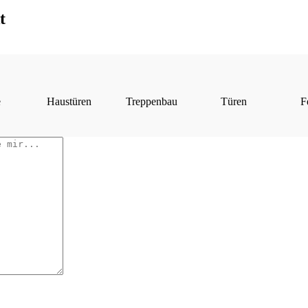
t
e
Haustüren
Treppenbau
Türen
F